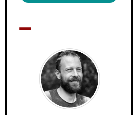
Jean-Philip Lavoie
/ Masso-
Kinésithérapeute